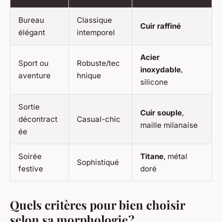
Bureau
Classique
Cuir raffiné
élégant
intemporel
Acier
Sport ou
Robuste/tec
inoxydable
,
aventure
hnique
silicone
Sortie
Cuir souple
,
décontract
Casual-chic
maille milanaise
ée
Soirée
Titane
, métal
Sophistiqué
festive
doré
Quels critères pour bien choisir
selon sa morphologie ?