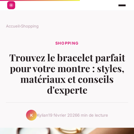
Accueil
›
Shopping
SHOPPING
Trouvez le bracelet parfait
pour votre montre : styles,
matériaux et conseils
d'experte
Kylian
19 février 2026
6 min de lecture
K