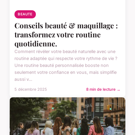
BEAUTE
Conseils beauté & maquillage :
transformez votre routine
quotidienne.
Comment révéler votre beauté naturelle avec une
routine adaptée qui respecte votre rythme de vie ?
Une routine beauté personnalisée booste non
seulement votre confiance en vous, mais simplifie
aussi v...
5 décembre 2025
8 min de lecture →